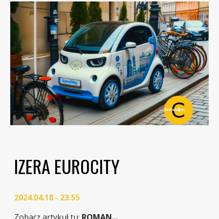
IZERA EUROCITY
2024.04.18 - 23.55
Zobacz artykuł tu
:
ROMAN...