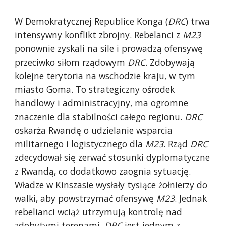
W Demokratycznej Republice Konga (
DRC
) trwa
intensywny konflikt zbrojny. Rebelanci z
M23
ponownie zyskali na sile i prowadzą ofensywę
przeciwko siłom rządowym
DRC
. Z
dobywają
kolejne terytoria na wschodzie kraju, w tym
miasto Goma. To strategiczny ośrodek
handlowy i administracyjny, ma ogromne
znaczenie dla stabilności całego regionu.
DRC
oskarża Rwandę o udzielanie wsparcia
militarnego i logistycznego dla
M23
. Rząd
DRC
zdecydował się zerwać stosunki dyplomatyczne
z Rwandą, co dodatkowo zaognia sytuację.
Władze w Kinszasie wysłały tysiące żołnierzy do
walki, aby powstrzymać ofensywę
M23
. Jednak
rebelianci wciąż utrzymują kontrolę nad
zdobytymi terenami.
DRC
jest jednym z