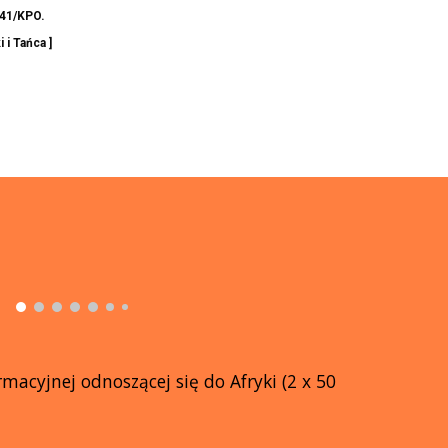
341/KPO.
i Tańca ]
acyjnej odnoszącej się do Afryki (2 x 50