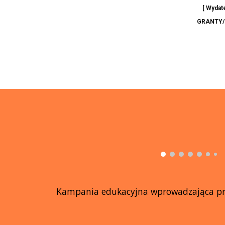
[ Wydat
GRANTY/NI
K
ampania edukacyj
na wprowadzająca prz