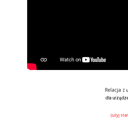
Relacja z
dla urządz
(użyj st