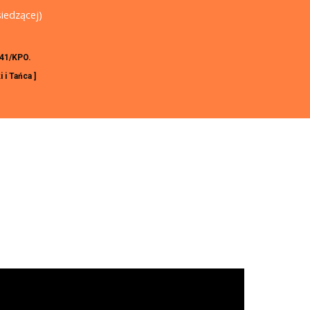
iedzącej)
341/KPO.
i Tańca ]