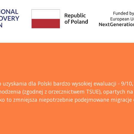
do uzyskania dla Polski bardzo wysokiej ewaluacji - 9/
odzenia (zgodnej z orzecznictwem TSUE), opartych na
ylko to zmniejsza niepotrzebnie podejmowane migracje