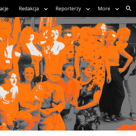
acje
Redakcja
Reporterzy
More
ion