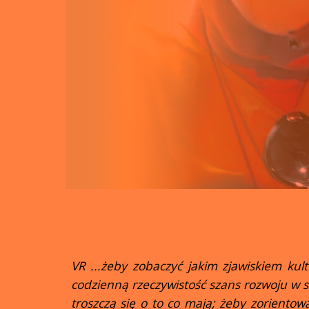
VR ...żeby zobaczyć jakim zjawiskiem kul
codzienną rzeczywistość szans rozwoju w s
troszczą się o to co mają; żeby zorientowa