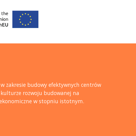
10, w zakresie budowy efektywnych centrów
 kulturze rozwoju budowanej na
 ekonomiczne w stopniu istotnym.