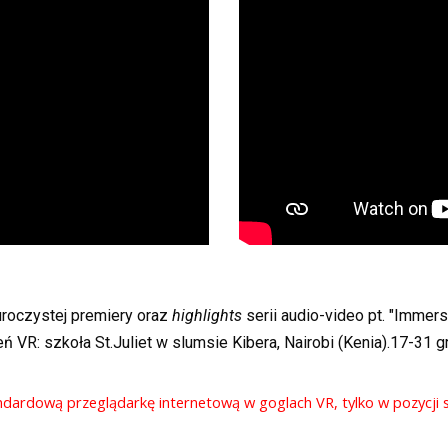
u
roczyst
ej
premier
y
oraz
highlights
serii
audio-video
pt. "
Immersi
eń VR
: s
zko
ła
St.Juliet w slumsie Kibera, Nairobi (Kenia)
.
17-3
1
gr
andardową przeglądarkę internetową w goglach VR, tylko w pozycji s