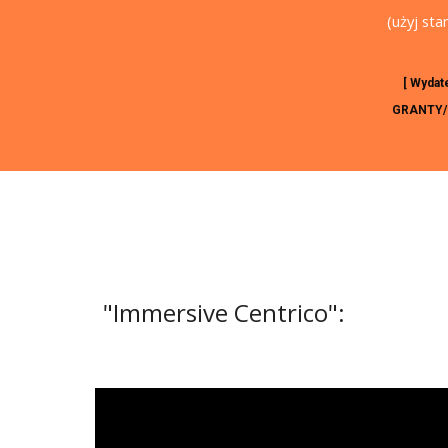
(użyj st
[ Wydat
GRANTY/NI
"Immersive Centrico":