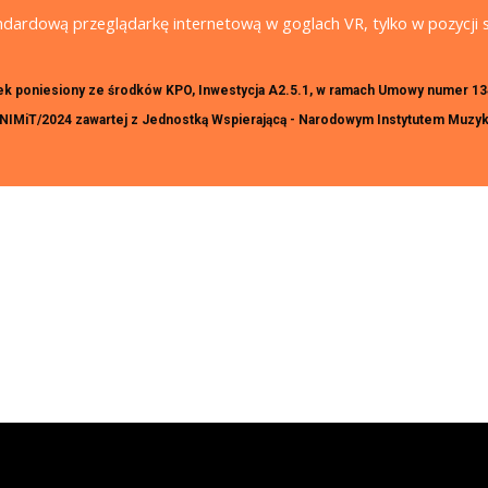
andardową przeglądarkę internetową w goglach VR, tylko w pozycji s
ek poniesiony ze środków KPO, Inwestycja A2.5.1, w ramach Umowy numer 1
MiT/2024 zawartej z Jednostką Wspierającą - Narodowym Instytutem Muzyki 