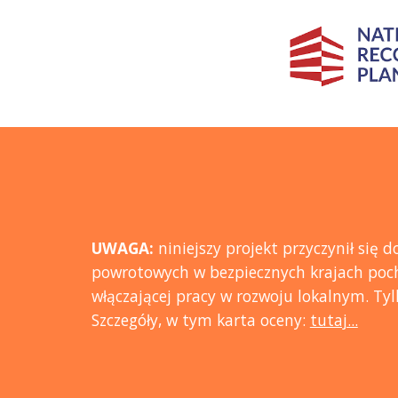
UWAGA:
n
iniejszy projekt przycz
ynił się 
powrotowych w bezpiecznych krajach poch
włączającej pracy w rozwoju lokalnym. T
Szczegóły, w tym karta oceny:
tutaj...